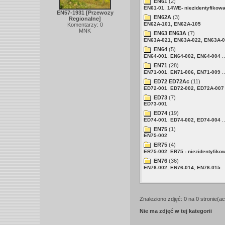
EN61
(2)
,
EN61-01
14WE- niezidentyfikow
EN57-1931 [Przewozy
EN62A
(3)
Regionalne]
,
EN62A-101
EN62A-105
Komentarzy: 0
MNK
EN63 EN63A
(7)
,
,
EN63A-021
EN63A-022
EN63A-0
EN64
(5)
,
,
..
EN64-001
EN64-002
EN64-004
EN71
(28)
,
,
..
EN71-001
EN71-006
EN71-009
ED72 ED72Ac
(11)
,
,
ED72-001
ED72-002
ED72A-007
ED73
(7)
ED73-001
ED74
(19)
,
,
..
ED74-001
ED74-002
ED74-004
EN75
(1)
EN75-002
ER75
(4)
,
ER75-002
ER75 - niezidentyfiko
EN76
(36)
,
,
..
EN76-002
EN76-014
EN76-015
Znaleziono zdjęć: 0 na 0 stronie(ac
Nie ma zdjęć w tej kategorii