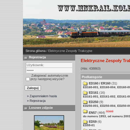
Strona główna
/ Elektryczne Zespoły Trakcyjne
Rejestracja
Elektryczne Zespoły Tra
(Hits: 438863)
Zalogować automatycznie
Podkategorie
przy następnej wizycie?
ED160 / ER160
(31)
,
,
ED160-001
ED160-004
ED160-0
ED161
(16)
» Zapomniałem hasła
,
,
ED161-001
ED161-002
ED161-0
» Rejestracja
ED250
(9)
,
,
ED250-001
ED250-004
ED250-0
Losowe zdjęcie
nowe
EN57
(464)
,
do numeru 1953
od numeru 200
ED59
(6)
ED59-01