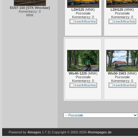
EU07-150 [STK Wrocław]
LDH125
(
MNK
)
LDH125
(
MNK
)
Komentarzy: 0
Pozostałe
Pozostałe
MNK
Komentarzy: 0
Komentarzy: 0
Wls40-1225
(
MNK
)
Wls50-1563
(
MNK
)
Pozostałe
Pozostałe
Komentarzy: 0
Komentarzy: 0
Powered by
4images
1.7.11
Copyright © 2002-2026
4homepages.de