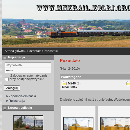
Strona główna
/
Pozostałe
/ Pozostałe
Rejestracja
Pozostałe
(Hits: 246010)
Zalogować automatycznie
Podkategorie
przy następnej wizycie?
M240
(1)
M240.0057
» Zapomniałem hasła
Znaleziono zdjęć: 9 na 1 stronie(ach). Wyświetlone
» Rejestracja
Losowe zdjęcie