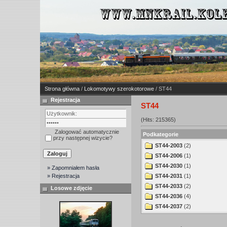
Strona główna
/
Lokomotywy szerokotorowe
/ ST44
Rejestracja
ST44
(Hits: 215365)
Zalogować automatycznie
Podkategorie
przy następnej wizycie?
ST44-2003
(2)
ST44-2006
(1)
ST44-2030
(1)
» Zapomniałem hasła
» Rejestracja
ST44-2031
(1)
ST44-2033
(2)
Losowe zdjęcie
ST44-2036
(4)
ST44-2037
(2)