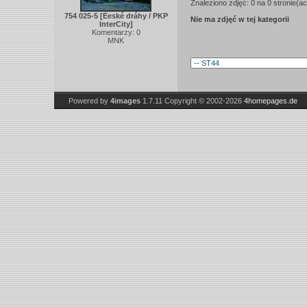
Znaleziono zdjęć: 0 na 0 stronie(ac
754 025-5 [Èeské dráhy / PKP
Nie ma zdjęć w tej kategorii
InterCity]
Komentarzy: 0
MNK
Powered by
4images
1.7.11
Copyright © 2002-2026
4homepages.de