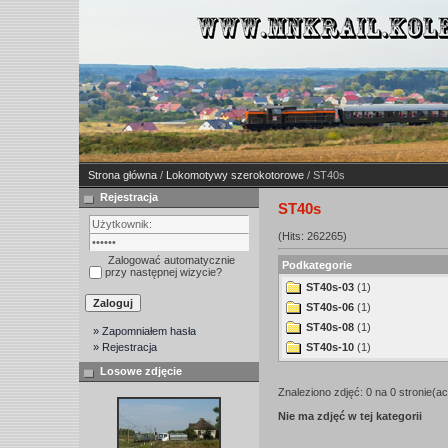
Strona główna
/
Lokomotywy szerokotorowe
/ ST40s
Rejestracja
ST40s
(Hits: 262265)
Zalogować automatycznie
Podkategorie
przy następnej wizycie?
ST40s-03
(1)
ST40s-06
(1)
ST40s-08
(1)
» Zapomniałem hasła
» Rejestracja
ST40s-10
(1)
Losowe zdjęcie
Znaleziono zdjęć: 0 na 0 stronie(ac
Nie ma zdjęć w tej kategorii