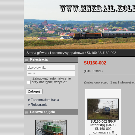
Strona główna
/
Lokomotywy spalinowe
/
SU160
/ SU160-002
Rejestracja
SU160-002
(Hits: 32821)
Zalogować automatycznie
przy następnej wizycie?
Znaleziono zdjęć: 1 na 1 stronie(ac
» Zapomniałem hasła
» Rejestracja
Losowe zdjęcie
SU160-002 [PKP
InterCity]
(
MNK
)
SU160-002
Komentarzy: 0