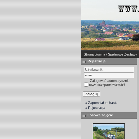
Strona główna
/
Spalinowe Zestawy 
Rejestracja
Zalogować automatycznie
przy następnej wizycie?
» Zapomniałem hasła
» Rejestracja
Losowe zdjęcie