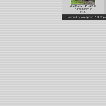
383 063-5 [EP Cargo]
Komentarzy: 0
MNK
Powered by
4images
1.7.11
Copy