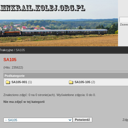
Zaawa
Trakcyjne
/ SA105
SA105
(Hits: 235622)
Podkategorie
SA105-001
(1)
SA105-105
(2)
Znaleziono zdjęć: 0 na 0 stronie(ach). Wyświetlone zdjęcia: 0 do 0.
Nie ma zdjęć w tej kategorii
Zdj