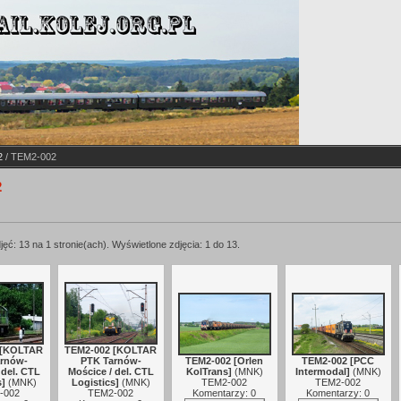
2
/ TEM2-002
2
jęć: 13 na 1 stronie(ach). Wyświetlone zdjęcia: 1 do 13.
 [KOLTAR
TEM2-002 [KOLTAR
rnów-
PTK Tarnów-
TEM2-002 [Orlen
TEM2-002 [PCC
 del. CTL
Mościce / del. CTL
KolTrans]
(
MNK
)
Intermodal]
(
MNK
)
s]
(
MNK
)
Logistics]
(
MNK
)
TEM2-002
TEM2-002
-002
TEM2-002
Komentarzy: 0
Komentarzy: 0