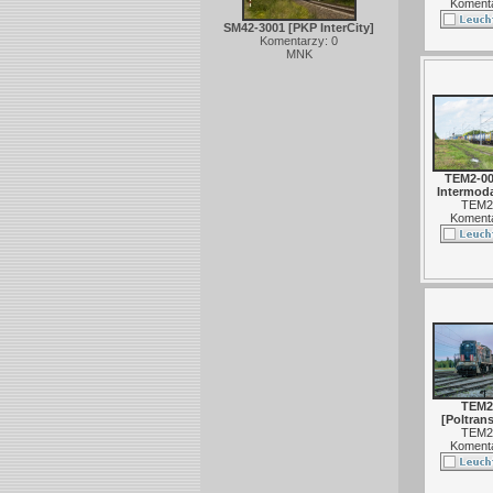
Komenta
SM42-3001 [PKP InterCity]
Komentarzy: 0
MNK
TEM2-00
Intermoda
TEM2
Komenta
TEM2
[Poltrans
TEM2
Komenta