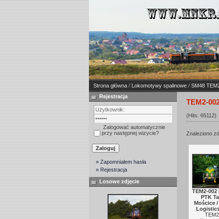
Strona główna
/
Lokomotywy spalinowe
/
SM48 TEM
Rejestracja
TEM2-00
(Hits: 65112)
Zalogować automatycznie
przy następnej wizycie?
Znaleziono zd
» Zapomniałem hasła
» Rejestracja
Losowe zdjęcie
TEM2-002
PTK Ta
Mościce /
Logistic
TEM2