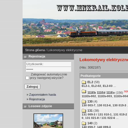
Strona główna
/ Lokomotywy elektryczne
Rejestracja
Lokomotywy elektryczn
(Hits: 3082187)
Zalogować automatycznie
Podkategorie
przy następnej wizycie?
EL2
(58)
,
,
...
EL2-1
EL2-02
EL2-03
no
111Eb 111Ed 111Eo
(156)
» Zapomniałem hasła
,
,
111Eb-002
111Eb-003
111Eb-004
» Rejestracja
130
(4)
,
,
.
130 003-7
130 013-6
130 019-3
Losowe zdjęcie
131
(38)
,
131 009-3 / 131 010-1
131 019-2 
,
...
0
131 021-8 / 131 022-6
140
(2)
,
140 059-7
140 099-3