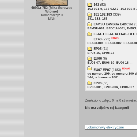
163
(53)
409Da-752 [Mika Surowce
,
,
.
163 021-9
163 022-7
163 026-8
Wtórne]
181 182 183
(339)
Komentarzy: 0
,
,
MNK
181
182
183
E4MSU E4MSUa E4DCUd
(3
,
,
E4MSU-001
E4DCUd-001
E4DCU
E6ACT E6ACTa E6ACTd ET
nowe
ET43
(273)
,
,
E6ACT-001
E6ACT-002
E6ACT-0
EP05
(11)
,
EP05-16
EP05-23
EU06
(6)
,
,
...
EU06-07
EU06-10
EU06-18
nowe
EU07 EP07
(1183)
,
do numeru 299
od numeru 300 
,
544
od numeru 1001
EP08
(55)
,
,
..
EP08-001
EP08-006
EP08-007
Znaleziono zdjęć: 0 na 0 stronie(ac
Nie ma zdjęć w tej kategorii