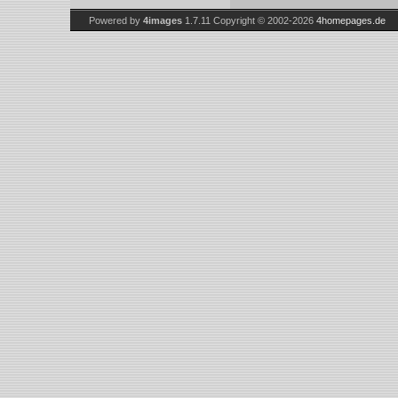
Powered by
4images
1.7.11
Copyright © 2002-2026
4homepages.de